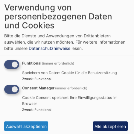
Verwendung von
personenbezogenen Daten
Liturgischer Kalender
und Cookies
Bitte die Dienste und Anwendungen von Drittanbietern
auswählen, die wir nutzen möchten.
Für weitere Informationen
Aktueller Feiertag:
bitte unsere
Datenschutzhinweise
lesen.
09.08.2026 10. Sonntag nach Trinitatis:
Israelsonntag „Gedenktag der Zerstörung
Funktional
(immer erforderlich)
Jerusalems“
Speichern von Daten: Cookie für die Benutzersitzung
Zweck
:
Funktional
Wochenspruch:
Ps 33,12
Consent Manager
(immer erforderlich)
Wochenpsalm:
Predigttext:
Röm 9,1-5
Cookie Consent speichert Ihre Einwilligungsstatus im
Browser
Zweck
:
Funktional
Der nächste hohe kirchliche Feiertag:
04.10.2026 Erntedankfest
Auswahl akzeptieren
Alle akzeptieren