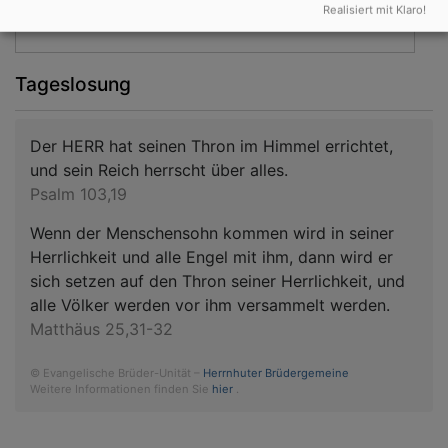
Realisiert mit Klaro!
Zum Kalender
Tageslosung
Der HERR hat seinen Thron im Himmel errichtet,
und sein Reich herrscht über alles.
Psalm 103,19
Wenn der Menschensohn kommen wird in seiner
Herrlichkeit und alle Engel mit ihm, dann wird er
sich setzen auf den Thron seiner Herrlichkeit, und
alle Völker werden vor ihm versammelt werden.
Matthäus 25,31-32
© Evangelische Brüder-Unität –
Herrnhuter Brüdergemeine
Weitere Informationen finden Sie
hier
.