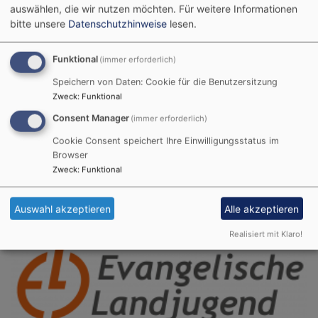
auswählen, die wir nutzen möchten.
Für weitere Informationen
bitte unsere
Datenschutzhinweise
lesen.
Funktional
(immer erforderlich)
Speichern von Daten: Cookie für die Benutzersitzung
Fr, 21.8. 19:30-21 Uhr
Zweck
:
Funktional
Posaunenchor
Consent Manager
(immer erforderlich)
Probe
Jürgen Böhm
Cookie Consent speichert Ihre Einwilligungsstatus im
Windsbach
Gemeindehaus Bertholdsdorf - Saal
Browser
Zweck
:
Funktional
Auswahl akzeptieren
Alle akzeptieren
Realisiert mit Klaro!