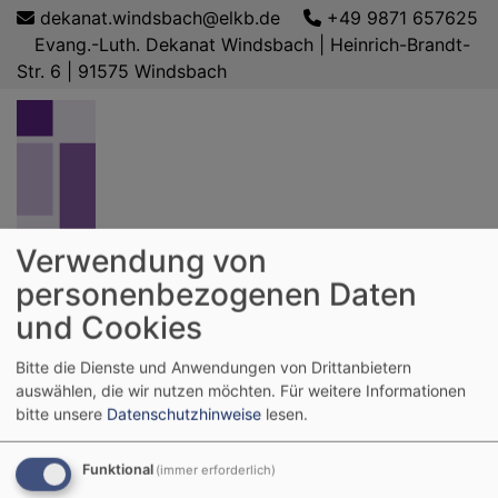
Direkt
dekanat.windsbach@elkb.de
+49 9871 657625
zum
Evang.-Luth. Dekanat Windsbach | Heinrich-Brandt-
Inhalt
Str. 6 | 91575 Windsbach
Verwendung von
Evangelisch-Lutherisches Dekanat
personenbezogenen Daten
Windsbach
und Cookies
Hauptnavigation
Bitte die Dienste und Anwendungen von Drittanbietern
auswählen, die wir nutzen möchten.
Für weitere Informationen
bitte unsere
Datenschutzhinweise
lesen.
Startseite
Dekanat & Gemeinden
Arbeitsfelder
Funktional
(immer erforderlich)