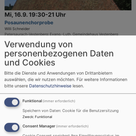
Mi, 16.9. 19:30-21 Uhr
Posaunenchorprobe
Willi Schneider
Petersaurach-Vestenberg
Evang.-Luth. Gemeindehaus Vestenberg
Verwendung von
personenbezogenen Daten
und Cookies
Bitte die Dienste und Anwendungen von Drittanbietern
auswählen, die wir nutzen möchten.
Für weitere Informationen
bitte unsere
Datenschutzhinweise
lesen.
Funktional
(immer erforderlich)
Speichern von Daten: Cookie für die Benutzersitzung
Zweck
:
Funktional
Fr, 18.9. 20 Uhr
Consent Manager
(immer erforderlich)
Klezmer mit "Naschuwa"
Cookie Consent speichert Ihre Einwilligungsstatus im