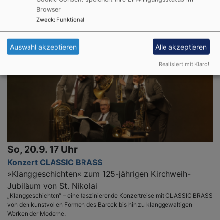
Heilsbronn
Refektorium Heilsbronn
Browser
Zweck
:
Funktional
Auswahl akzeptieren
Alle akzeptieren
Realisiert mit Klaro!
So, 20.9. 17 Uhr
Konzert CLASSIC BRASS
»Klanggeschichten« zum 125-jährigen Kirchweih-
Jubiläum von St. Nikolai
„Klanggeschichten“ – eine faszinierende Konzertreise mit CLASSIC BRASS
von den kunstvollen Formen des Barock bis hin zu klanggewaltigen
Werken der Moderne.