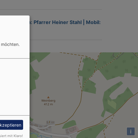
istoph Bosch: Pfarrer Heiner Stahl | Mobil:
n möchten.
akzeptieren
i
siert mit Klaro!