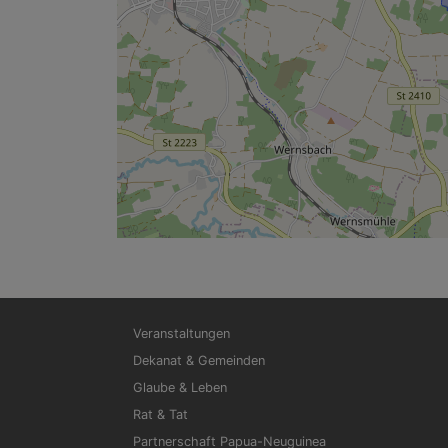
Hauptnavigation
Veranstaltungen
Dekanat & Gemeinden
Glaube & Leben
Rat & Tat
Partnerschaft Papua-Neuguinea