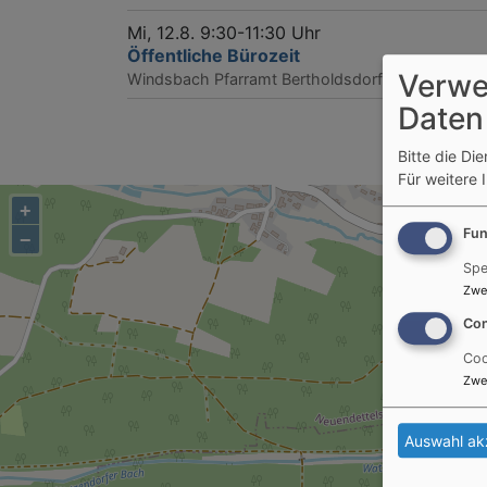
Mi, 12.8. 9:30-11:30 Uhr
Öffentliche Bürozeit
Verwe
Windsbach
Pfarramt Bertholdsdorf
Daten
Bitte die Di
Für weitere 
+
Fun
−
Spe
Zwe
Con
Coo
Zwe
Auswahl ak