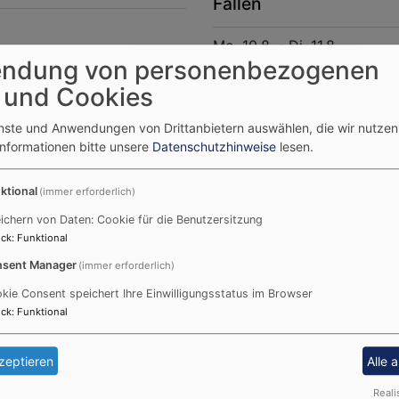
Fällen
Mo, 10.8. - Di, 11.8.
ndung von personenbezogenen
Vertretung für Pfarrer Chr
0157 76310461
 und Cookies
Ohne Ort
enste und Anwendungen von Drittanbietern auswählen, die wir nutze
Informationen bitte unsere
Datenschutzhinweise
lesen.
ktional
(immer erforderlich)
ichern von Daten: Cookie für die Benutzersitzung
ck
:
Funktional
Pfarramt Bertholdsdorf
sent Manager
(immer erforderlich)
kie Consent speichert Ihre Einwilligungsstatus im Browser
ck
:
Funktional
zeptieren
Alle 
Reali