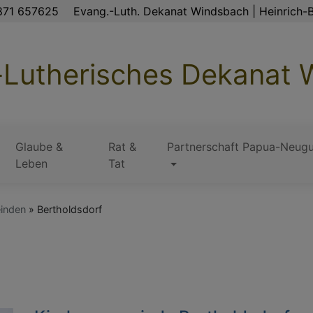
871 657625
Evang.-Luth. Dekanat Windsbach | Heinrich-B
-Lutherisches Dekanat
Glaube &
Rat &
Partnerschaft Papua-Neugu
Leben
Tat
inden
Bertholdsdorf