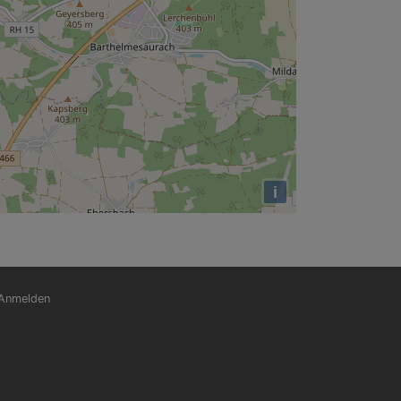
i
nutzermenü
Anmelden