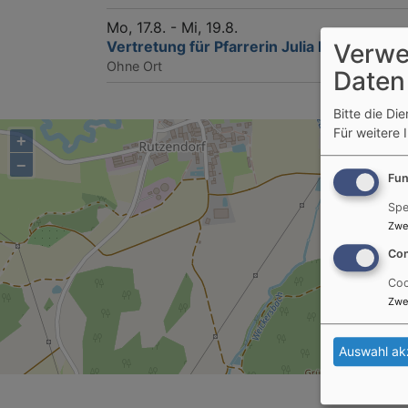
Mo, 17.8. - Mi, 19.8.
Vertretung für Pfarrerin Julia Hoffmann:
Verwe
Ohne Ort
Daten
Bitte die Di
Für weitere 
+
−
Fun
Spe
Zwe
Con
Coo
Zwe
Auswahl ak