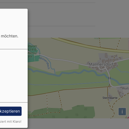
n möchten.
i
akzeptieren
siert mit Klaro!