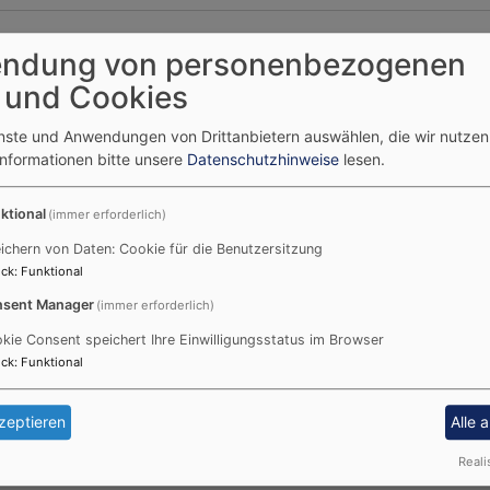
 Dekan i.R. Lechner ☎︎ 0176 84806229
ndung von personenbezogenen
 und Cookies
enste und Anwendungen von Drittanbietern auswählen, die wir nutze
Informationen bitte unsere
Datenschutzhinweise
lesen.
ktional
(immer erforderlich)
ichern von Daten: Cookie für die Benutzersitzung
Pfarramt Lichtenau
ck
:
Funktional
sent Manager
(immer erforderlich)
kie Consent speichert Ihre Einwilligungsstatus im Browser
ck
:
Funktional
zeptieren
Alle 
Reali