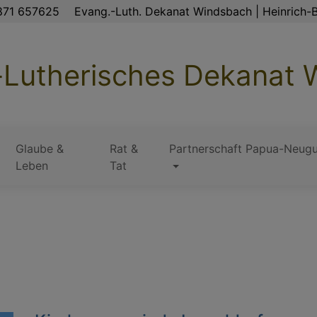
871 657625
Evang.-Luth. Dekanat Windsbach | Heinrich-B
-Lutherisches Dekanat
Glaube &
Rat &
Partnerschaft Papua-Neugu
Leben
Tat