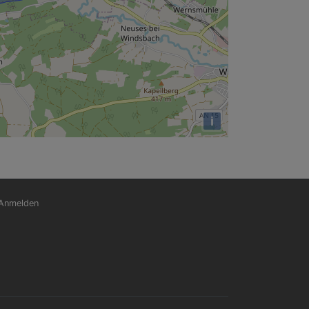
i
nutzermenü
Anmelden