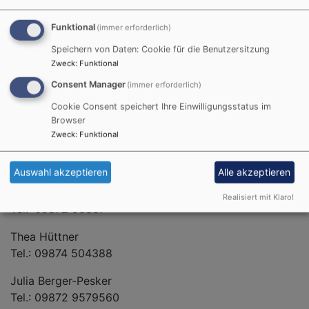
Funktional
(immer erforderlich)
Bildrechte
privat
Von links nach rechts: Julia Berger-Pesker - Elfriede
Speichern von Daten: Cookie für die Benutzersitzung
Hauenstein - Doris Kramer - Lisa Koffler-Leidel - Es fehlt:
Zweck
:
Funktional
Thea Hüttner
Consent Manager
(immer erforderlich)
Lisa Koffler-Leidel
Cookie Consent speichert Ihre Einwilligungsstatus im
Tel.: 09872 955362
Browser
Zweck
:
Funktional
Elfriede Hauenstein
Tel.: 09874 66042
Auswahl akzeptieren
Alle akzeptieren
Doris Kramer
Realisiert mit Klaro!
Tel.: 09872 95887
Thea Hüttner
Tel.: 09874 504388
Julia Berger-Pesker
Tel.: 09872 9579560