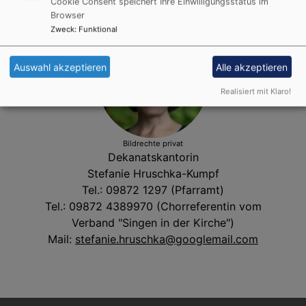
Cookie Consent speichert Ihre Einwilligungsstatus im
Browser
Zweck
:
Funktional
Auswahl akzeptieren
Alle akzeptieren
Realisiert mit Klaro!
Bildrechte
privat
Dekanatskantorin
Stefanie Hruschka-Kumpf
Tel.: 09872 1297 (Pfarramt)
Tel.: 09872 4389970 (Chorreferentin vom
Verband "Singen in der Kirche")
Mail:
stefanie.hruschka@googlemail.com