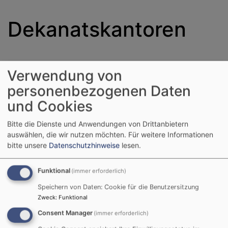
Dekanatskantoren
Verwendung von
personenbezogenen Daten
und Cookies
Bitte die Dienste und Anwendungen von Drittanbietern
auswählen, die wir nutzen möchten.
Für weitere Informationen
bitte unsere
Datenschutzhinweise
lesen.
Bildrechte
privat
Dekanatskantor
Funktional
(immer erforderlich)
Markus Kumpf
Speichern von Daten: Cookie für die Benutzersitzung
Mobil: 0152 03229498
Zweck
:
Funktional
Mail:
kantorkumpf@gmx.de
Consent Manager
(immer erforderlich)