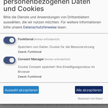
personenbezogenen Daten
und Cookies
Bitte die Dienste und Anwendungen von Drittanbietern
auswählen, die wir nutzen möchten.
Für weitere Informationen
bitte unsere
Datenschutzhinweise
lesen.
Di, 1.9. 9-10:30 Uhr
Funktional
(immer erforderlich)
Eltern-Kind-Gruppe Wassermungenau - 2. Halbjahr
Speichern von Daten: Cookie für die Benutzersitzung
2026
Zweck
:
Funktional
Kathrin Röthel
Consent Manager
(immer erforderlich)
Wassermungenau
Gemeindeheim Wassermungenau
Cookie Consent speichert Ihre Einwilligungsstatus im
Browser
Zweck
:
Funktional
Auswahl akzeptieren
Alle akzeptieren
Realisiert mit Klaro!