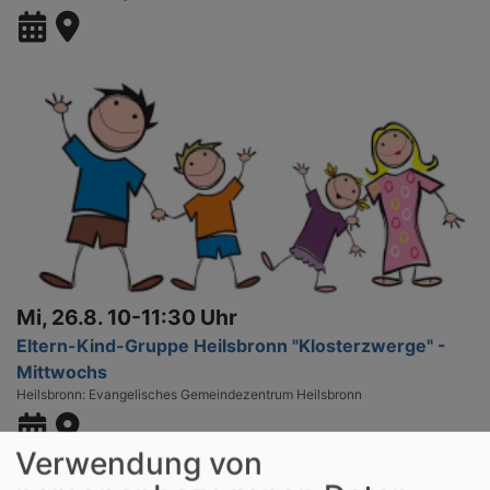
Mi, 26.8. 10-11:30 Uhr
Eltern-Kind-Gruppe Heilsbronn "Klosterzwerge" -
Mittwochs
Heilsbronn
Evangelisches Gemeindezentrum Heilsbronn
Verwendung von