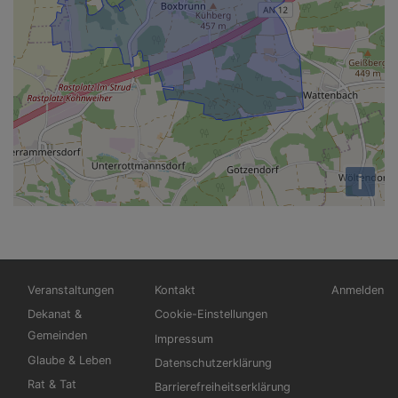
i
Hauptnavigation
Fußbereichsmenü
Benutzerm
Veranstaltungen
Kontakt
Anmelden
Dekanat &
Cookie-Einstellungen
Gemeinden
Impressum
Glaube & Leben
Datenschutzerklärung
Rat & Tat
Barrierefreiheitserklärung