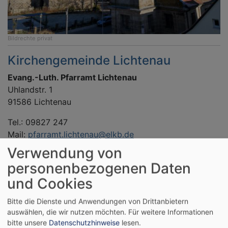
Bildrechte
privat
Kirchengemeinde Lichtenau
Evang.-Luth. Pfarramt Lichtenau
Uhlandstr. 1
91586 Lichtenau
Tel.: 09827 247
Mail:
pfarramt.lichtenau@elkb.de
www.evkili.de
Verwendung von
personenbezogenen Daten
Bürozeit: Montag bis Mittwoch von 10 bis 13 Uhr
und Cookies
Bitte die Dienste und Anwendungen von Drittanbietern
Vertretung für Pfarrer Claus Ebeling in
auswählen, die wir nutzen möchten.
Für weitere Informationen
dringenden Fällen
bitte unsere
Datenschutzhinweise
lesen.