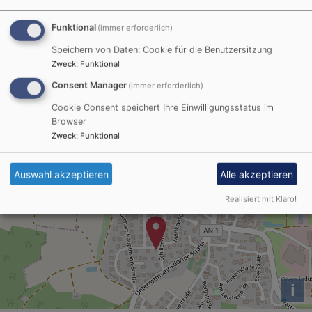
Mi, 29.7. - So, 9.8.
Funktional
(immer erforderlich)
Vertretung für Pfarrer Claus Ebeling: Pfarrer Michael
Schauber ☎︎ 01575 1259275
Speichern von Daten: Cookie für die Benutzersitzung
Ohne Ort
Zweck
:
Funktional
Consent Manager
(immer erforderlich)
Cookie Consent speichert Ihre Einwilligungsstatus im
Browser
+
Zweck
:
Funktional
−
Auswahl akzeptieren
Alle akzeptieren
Pfarramt Lichtenau
Realisiert mit Klaro!
i