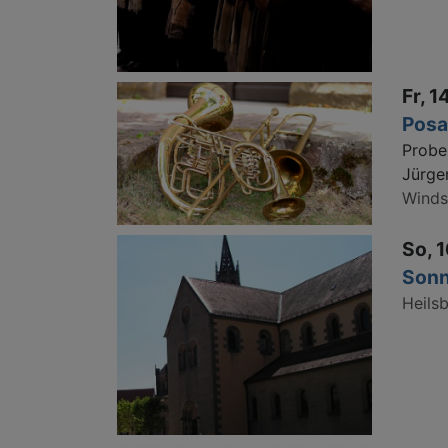
Fr, 1
Posa
Probe
Jürge
Wind
So, 1
Sonn
Heils