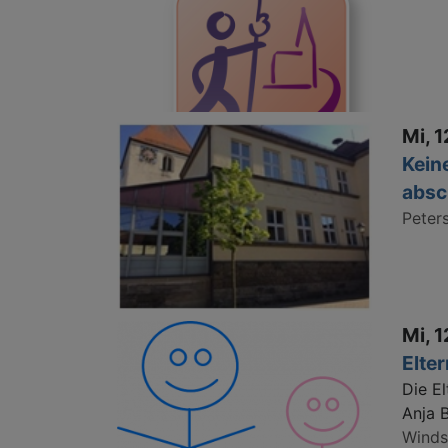
Mi, 1
Kein
absc
Peter
Mi, 1
Elte
Die E
Anja 
Wind