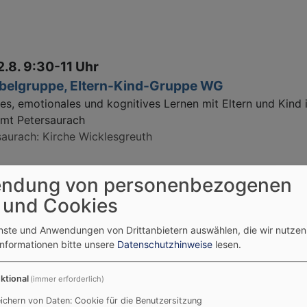
2.8. 9:30-11 Uhr
belgruppe, Eltern-Kind-Gruppe WG
es, emotionales und kognitives Lernen mit Eltern und Kind 
amt Petersaurach
saurach
Kirche Wicklesgreuth
ndung von personenbezogenen
2.8. 9:30-11 Uhr
 und Cookies
belgruppe
na Schwarz
enste und Anwendungen von Drittanbietern auswählen, die wir nutze
bronn-Bürglein
Evangelisches Gemeindehaus
Informationen bitte unsere
Datenschutzhinweise
lesen.
ktional
(immer erforderlich)
ichern von Daten: Cookie für die Benutzersitzung