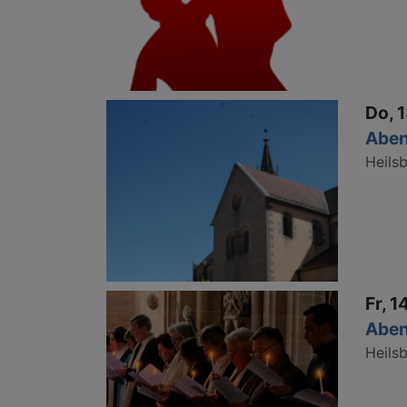
Do, 
Aben
Heils
Fr, 1
Aben
Heils