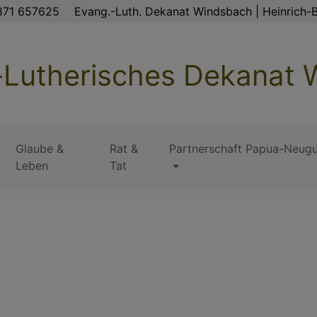
871 657625
Evang.-Luth. Dekanat Windsbach | Heinrich-B
-Lutherisches Dekanat
Glaube &
Rat &
Partnerschaft Papua-Neugu
Leben
Tat