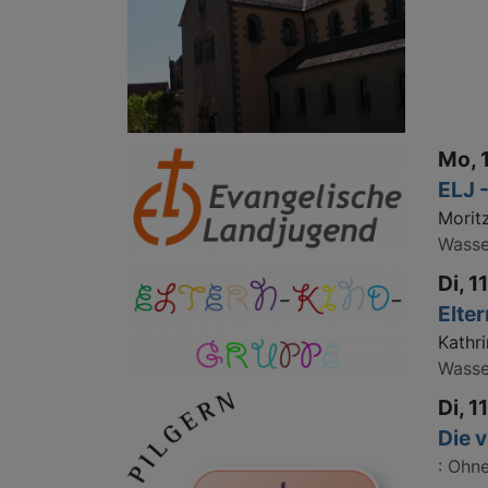
Mo, 
ELJ 
Morit
Wass
Di, 1
Elte
Kathri
Wass
Di, 1
Die v
Ohne