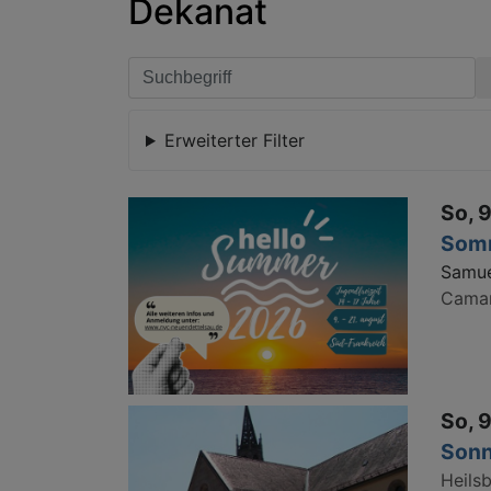
Dekanat
Erweiterter Filter
So, 9
Somm
Samue
Cama
So, 9
Sonn
Heils