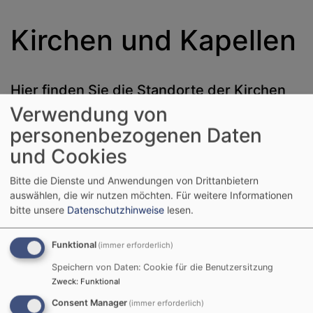
Kirchen und Kapellen
Hier finden Sie die Standorte der Kirchen
und Kapellen im Dekanat.
Verwendung von
personenbezogenen Daten
und Cookies
Standorte im Dekanat
Bitte die Dienste und Anwendungen von Drittanbietern
+
auswählen, die wir nutzen möchten.
Für weitere Informationen
bitte unsere
Datenschutzhinweise
lesen.
−
Funktional
(immer erforderlich)
Speichern von Daten: Cookie für die Benutzersitzung
Zweck
:
Funktional
Consent Manager
(immer erforderlich)