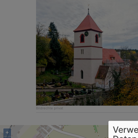
Bildrechte
privat
Verwe
+