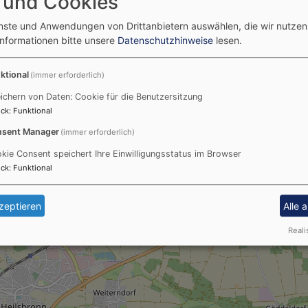
 und Cookies
enste und Anwendungen von Drittanbietern auswählen, die wir nutze
Informationen bitte unsere
Datenschutzhinweise
lesen.
Pfarramt Weißenbronn
ktional
(immer erforderlich)
ichern von Daten: Cookie für die Benutzersitzung
ck
:
Funktional
sent Manager
(immer erforderlich)
kie Consent speichert Ihre Einwilligungsstatus im Browser
ck
:
Funktional
onn
zeptieren
Alle 
Reali