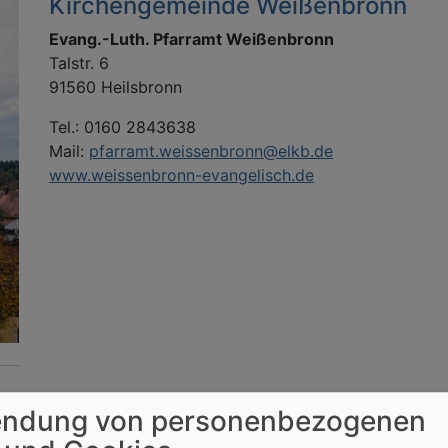
Kirchengemeinde Weißenbronn
Evang.-Luth. Pfarramt Weißenbronn
Talstr. 6
91560 Heilsbronn
Tel.: 0160 2843638
Mail:
pfarramt.weissenbronn@elkb.de
www.weissenbronn-evangelisch.de
ndung von personenbezogenen