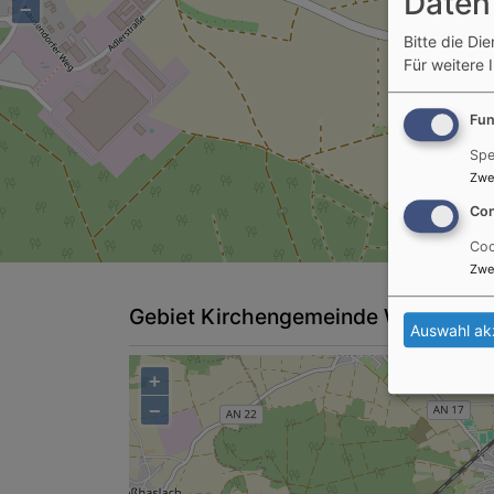
Daten
−
Bitte die Di
Für weitere 
Fun
Spe
Zwe
Con
Coo
Zwe
Gebiet Kirchengemeinde Weißenbr
Auswahl ak
+
−