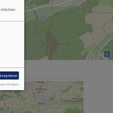
n möchten.
i
akzeptieren
siert mit Klaro!