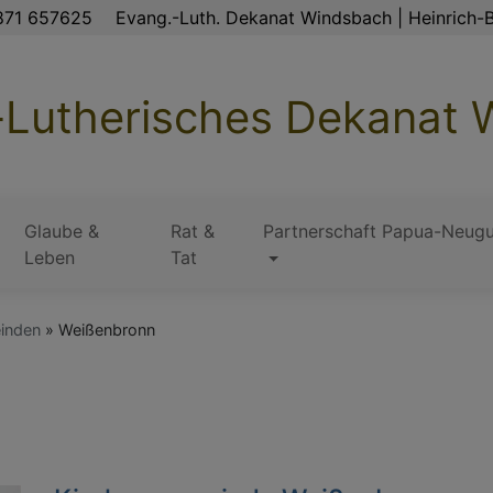
871 657625
Evang.-Luth. Dekanat Windsbach | Heinrich-B
-Lutherisches Dekanat
Glaube &
Rat &
Partnerschaft Papua-Neugu
Leben
Tat
inden
Weißenbronn