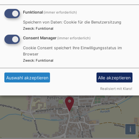
Mo, 10.8. - So, 16.8.
Funktional
(immer erforderlich)
Vertretung für Pfarrer Michael Schauber: Pfarrerin
Julia Hoffmann ☎︎ 01573 4826698
Speichern von Daten: Cookie für die Benutzersitzung
Ohne Ort
Zweck
:
Funktional
Consent Manager
(immer erforderlich)
Cookie Consent speichert Ihre Einwilligungsstatus im
Browser
+
Zweck
:
Funktional
−
Auswahl akzeptieren
Alle akzeptieren
Pfarramt Petersaurach
Realisiert mit Klaro!
i