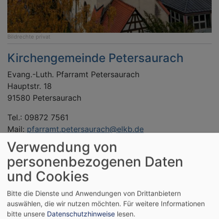
Bildrechte
privat
Kirchengemeinde Petersaurach
Evang.-Luth. Pfarramt Petersaurach
Hauptstr. 18
91580 Petersaurach
Tel.: 09872 7561
Mail:
pfarramt.petersaurach@elkb.de
www.region-west-evangelisch.de
Verwendung von
personenbezogenen Daten
Bürozeit: Dienstag und Donnerstag von 9 bis 11 Uhr
und Cookies
Bitte die Dienste und Anwendungen von Drittanbietern
Vertretung für Pfarrer Michael Schauber in
auswählen, die wir nutzen möchten.
Für weitere Informationen
dringenden Fällen
bitte unsere
Datenschutzhinweise
lesen.