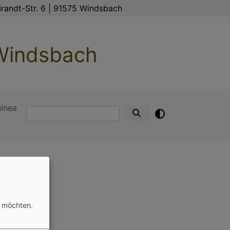
randt-Str. 6 | 91575 Windsbach
 Windsbach
inea
Suche
n möchten.