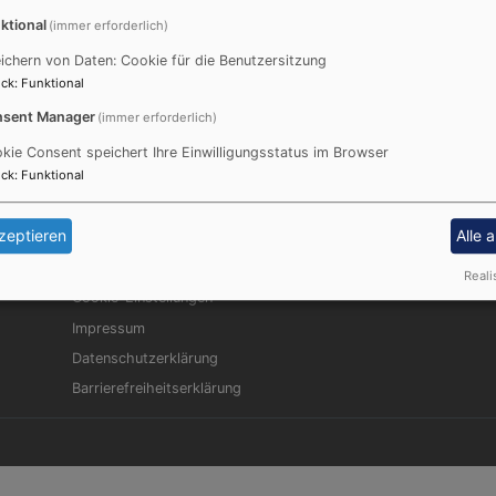
ktional
(immer erforderlich)
ichern von Daten: Cookie für die Benutzersitzung
ck
:
Funktional
sent Manager
(immer erforderlich)
kie Consent speichert Ihre Einwilligungsstatus im Browser
ck
:
Funktional
zeptieren
Alle 
Fußbereichsmenü
Be
Kontakt
Reali
Cookie-Einstellungen
Impressum
Datenschutzerklärung
Barrierefreiheitserklärung