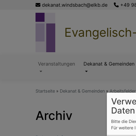
Direkt
dekanat.windsbach@elkb.de
+49 9
zum
Inhalt
Evangelisch
Veranstaltungen
Dekanat & Gemeinden
Hauptnavigation
Startseite
Dekanat & Gemeinden
Arbeitsfelder
Verwe
Daten
Archiv
Bitte die Di
Für weitere 