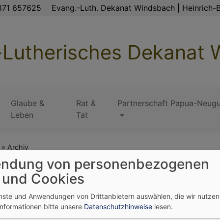
871 657625
Evang.-Luth. Dekanat Windsbach | Heinrich-B
-Lutherisches Dekanat
Glaube &
Rat &
Partnerschaft Papua-Neugu
Leben
Tat
Archiv
ndung von personenbezogenen
 und Cookies
enste und Anwendungen von Drittanbietern auswählen, die wir nutze
Informationen bitte unsere
Datenschutzhinweise
lesen.