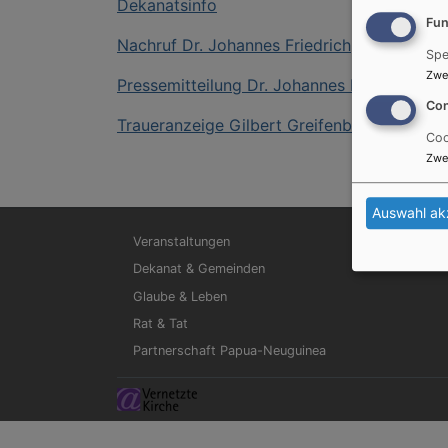
Dekanatsinfo
Fun
Nachruf Dr. Johannes Friedrich
Spe
Zwe
Pressemitteilung Dr. Johannes Friedrich
Con
Traueranzeige Gilbert Greifenberg
Coo
Zwe
Auswahl ak
Hauptnavigation
Veranstaltungen
Dekanat & Gemeinden
Glaube & Leben
Rat & Tat
Partnerschaft Papua-Neuguinea