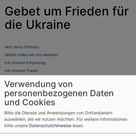
Gebet um Frieden für
die Ukraine
Herr Jesus Christus,
Wohin sollen wir uns wenden
mit unserer Empörung,
mit unserer Trauer,
mit unserer quälenden Hilflosigkeit
Verwendung von
angesichts der Konflikte, insbesondere zwischen Russland und der
personenbezogenen Daten
Ukraine
und Cookies
die derzeit toben?
Bitte die Dienste und Anwendungen von Drittanbietern
So viele Menschen,
auswählen, die wir nutzen möchten.
Für weitere Informationen
die in Ruhe leben wollen,
bitte unsere
Datenschutzhinweise
lesen.
werden bedroht,