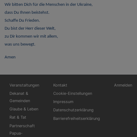
Wir bitten Dich für die Menschen in der Ukraine,
dass Du Ihnen beistehst.
Schaffe Du Frieden.
Du bist der Herr dieser Welt,
zu Dir kommen wir mit allem,
was uns bewegt.
Amen
Hauptnavigation
Fußbereichsmenü
Benutzerm
Veranstaltungen
Kontakt
Anmelden
Dekanat &
Cookie-Einstellungen
Gemeinden
Impressum
Glaube & Leben
Datenschutzerklärung
Rat & Tat
Barrierefreiheitserklärung
Partnerschaft
Papua-