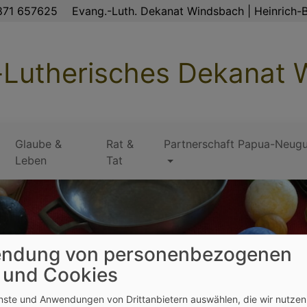
871 657625
Evang.-Luth. Dekanat Windsbach | Heinrich-B
-Lutherisches Dekanat
Glaube &
Rat &
Partnerschaft Papua-Neugu
Leben
Tat
ndung von personenbezogenen
 und Cookies
enste und Anwendungen von Drittanbietern auswählen, die wir nutze