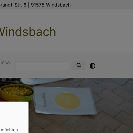
randt-Str. 6 | 91575 Windsbach
 Windsbach
inea
Suche
n möchten.