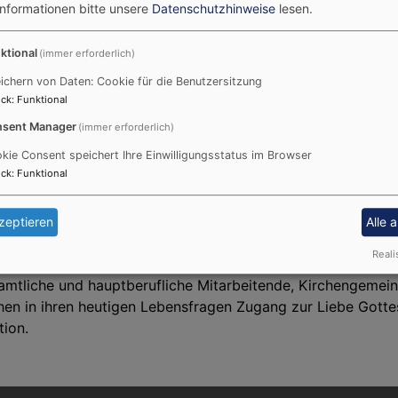
Informationen bitte unsere
Datenschutzhinweise
lesen.
ktional
(immer erforderlich)
ichern von Daten: Cookie für die Benutzersitzung
ck
:
Funktional
sent Manager
(immer erforderlich)
lisch
kie Consent speichert Ihre Einwilligungsstatus im Browser
ck
:
Funktional
zeptieren
Alle 
 Ehrenamt – wir begleiten Sie mit Fachwissen und Erfahru
Reali
amtliche und hauptberufliche Mitarbeitende, Kirchengemei
en in ihren heutigen Lebensfragen Zugang zur Liebe Gottes
ion.