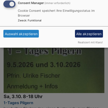
Consent Manager
(immer erforderlich)
So, 27.9. 18 Uhr
Cookie Consent speichert Ihre Einwilligungsstatus im
Gottesdienst einmal anders
Browser
Dekan Schlicker + Team
Zweck
:
Funktional
Windsbach
Ev. Stadtkirche St. Margareta, Windsbach
Auswahl akzeptieren
Alle akzeptieren
Realisiert mit Klaro!
Sa, 3.10. 8-18 Uhr
1-Tages Pilgern