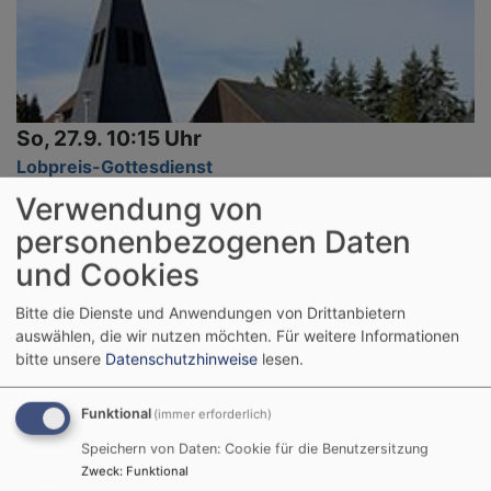
So, 27.9. 10:15 Uhr
Lobpreis-Gottesdienst
Daniel Bär
Verwendung von
Petersaurach
Kirche Wicklesgreuth
personenbezogenen Daten
und Cookies
Bitte die Dienste und Anwendungen von Drittanbietern
auswählen, die wir nutzen möchten.
Für weitere Informationen
bitte unsere
Datenschutzhinweise
lesen.
Funktional
(immer erforderlich)
Speichern von Daten: Cookie für die Benutzersitzung
Zweck
:
Funktional