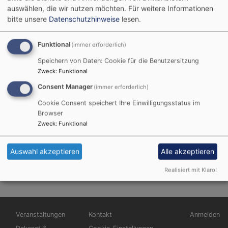
auswählen, die wir nutzen möchten.
Für weitere Informationen
Dekanatsinfo 2021
bitte unsere
Datenschutzhinweise
lesen.
Funktional
(immer erforderlich)
Hier können Sie das Dekanatsinfo für 2021
Speichern von Daten: Cookie für die Benutzersitzung
herunterladen.
Zweck
:
Funktional
Consent Manager
(immer erforderlich)
Dekanatsinfo2021-online
1.31 MB
Cookie Consent speichert Ihre Einwilligungsstatus im
Das Heft wird bis Ostern in den Gemeinden verteilt.
Browser
Die Namen der Konfirmandinnen und Konfirmanden
Zweck
:
Funktional
sind nur in der gedruckten Version enthalten.
Auswahl akzeptieren
Alle akzeptieren
Realisiert mit Klaro!
Hauptnavigation
Fußbereichsmenü
Benutzerm
Veranstaltungen
Kontakt
Anmelden