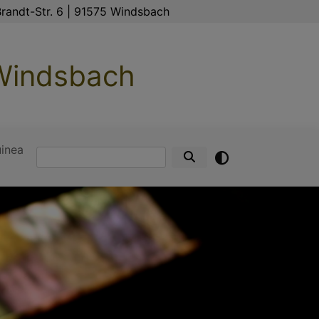
randt-Str. 6 | 91575 Windsbach
 Windsbach
inea
Suche