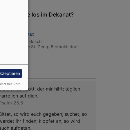
s ist heute los im Dekanat?
, 8.8. 13 Uhr
augottesdienst
arrer Christoph Bosch
ndsbach
Kirche St. Georg Bertholdsdorf
ageslosung
akzeptieren
siert mit Klaro!
Du bist der Gott, der mir hilft; täglich
harre ich auf dich.
Psalm 25,5
Bittet, so wird euch gegeben; suchet, so
werdet ihr finden; klopfet an, so wird
euch aufgetan.