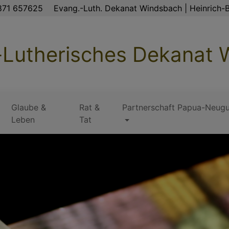
871 657625
Evang.-Luth. Dekanat Windsbach | Heinrich-B
-Lutherisches Dekanat
Glaube &
Rat &
Partnerschaft Papua-Neugu
Leben
Tat