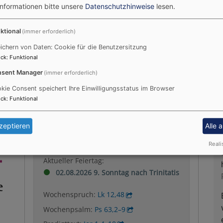
Informationen bitte unsere
Datenschutzhinweise
lesen.
elisch-Lutherisches
Wa
ktional
(immer erforderlich)
ichern von Daten: Cookie für die Benutzersitzung
Sa
rstellt.
ck
:
Funktional
Tr
Pf
sent Manager
(immer erforderlich)
Wi
kie Consent speichert Ihre Einwilligungsstatus im Browser
ck
:
Funktional
Liturgischer Kalender
T
zeptieren
Alle 
Reali
Aktueller Feiertag:
02.08.2026 9. Sonntag nach Trinitatis
Wochenspruch:
Lk 12,48
Wochenpsalm:
Ps 63,2–9