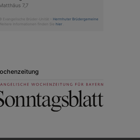
Matthäus 7,7
© Evangelische Brüder-Unität –
Herrnhuter Brüdergemeine
Weitere Informationen finden Sie
hier
.
ochenzeitung