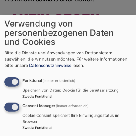
Verwendung von
personenbezogenen Daten
und Cookies
Bitte die Dienste und Anwendungen von Drittanbietern
auswählen, die wir nutzen möchten.
Für weitere Informationen
Liturgischer Kalender
bitte unsere
Datenschutzhinweise
lesen.
Funktional
(immer erforderlich)
Aktueller Feiertag:
Speichern von Daten: Cookie für die Benutzersitzung
02.08.2026 9. Sonntag nach Trinitatis
Zweck
:
Funktional
Consent Manager
(immer erforderlich)
Wochenspruch:
Lk 12,48
Wochenpsalm:
Ps 63,2–9
Cookie Consent speichert Ihre Einwilligungsstatus im
Browser
Predigttext:
Jer 1,4–10
Zweck
:
Funktional