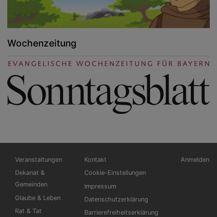
Wochenzeitung
Hauptnavigation
Fußbereichsmenü
Benutzerm
Veranstaltungen
Kontakt
Anmelden
Dekanat &
Cookie-Einstellungen
Gemeinden
Impressum
Glaube & Leben
Datenschutzerklärung
Rat & Tat
Barrierefreiheitserklärung