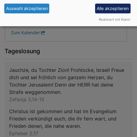
Der nächste hohe kirchliche Feiertag:
Auswahl akzeptieren
Alle akzeptieren
04.10.2026 Erntedankfest
Realisiert mit Klaro!
Zum Kalender
Tageslosung
Jauchze, du Tochter Zion! Frohlocke, Israel! Freue
dich und sei fröhlich von ganzem Herzen, du
Tochter Jerusalem! Denn der HERR hat deine
Strafe weggenommen.
Zefanja 3,14-15
Christus ist gekommen und hat im Evangelium
Frieden verkündigt euch, die ihr fern wart, und
Frieden denen, die nahe waren.
Epheser 2,17