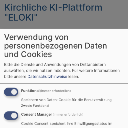
Kirchliche KI-Plattform
"ELOKI"
Die Evangelisch-
Verwendung von
Lutherische Kirche in
personenbezogenen Daten
Bayern und die
und Cookies
Evangelische Kirche im
Rheinland entwickeln
Bitte die Dienste und Anwendungen von Drittanbietern
gemeinsam mit der EKD-
Bildrechte
Bilddatenbank Fundus
auswählen, die wir nutzen möchten.
Für weitere Informationen
Digitalisierungseinheit
bitte unsere
Datenschutzhinweise
lesen.
eine eigene datenschutzkonforme KI-Plattform mit
dem Namen ELOKI – Evangelisch. Lernend. Offen. KI.
Funktional
(immer erforderlich)
Der neue Dienst ermöglicht Mitarbeitenden in Kirche
Speichern von Daten: Cookie für die Benutzersitzung
und Diakonie eine sichere und verantwortungsvolle
Zweck
:
Funktional
Nutzung von Künstlicher Intelligenz – vollständig unter
kirchlicher Kontrolle und ohne Abhängigkeit von
Consent Manager
(immer erforderlich)
großen Technologieunternehmen.
Cookie Consent speichert Ihre Einwilligungsstatus im