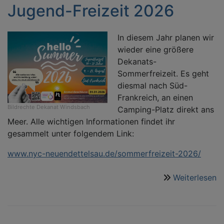
Jugend-Freizeit 2026
d
D
W
In diesem Jahr planen wir
wieder eine größere
Dekanats-
Sommerfreizeit. Es geht
diesmal nach Süd-
Frankreich, an einen
Bildrechte
Dekanat Windsbach
Camping-Platz direkt ans
Meer. Alle wichtigen Informationen findet ihr
gesammelt unter folgendem Link:
www.nyc-neuendettelsau.de/sommerfreizeit-2026/
Weiterlesen
ü
J
Fr
2