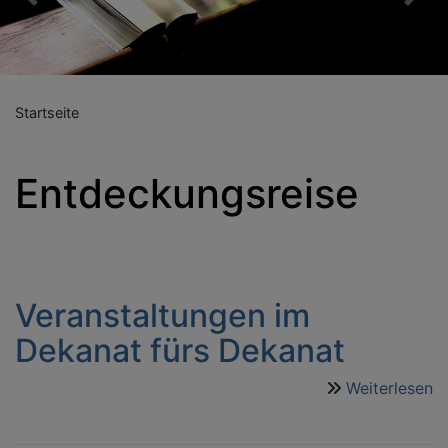
Previous
Nex
Startseite
Entdeckungsreise
Veranstaltungen im
Dekanat fürs Dekanat
Weiterlesen
ü
V
i