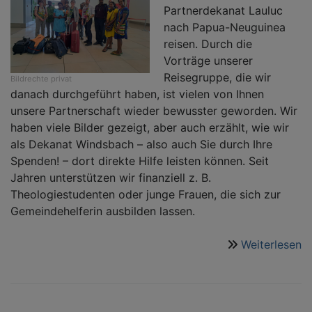
Partnerdekanat Lauluc
nach Papua-Neuguinea
reisen. Durch die
Vorträge unserer
Reisegruppe, die wir
Bildrechte
privat
danach durchgeführt haben, ist vielen von Ihnen
unsere Partnerschaft wieder bewusster geworden. Wir
haben viele Bilder gezeigt, aber auch erzählt, wie wir
als Dekanat Windsbach – also auch Sie durch Ihre
Spenden! – dort direkte Hilfe leisten können. Seit
Jahren unterstützen wir finanziell z. B.
Theologiestudenten oder junge Frauen, die sich zur
Gemeindehelferin ausbilden lassen.
Weiterlesen
ü
„I
b
e
F