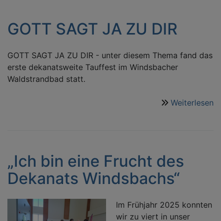
D
fü
GOTT SAGT JA ZU DIR
D
GOTT SAGT JA ZU DIR - unter diesem Thema fand das
erste dekanatsweite Tauffest im Windsbacher
Waldstrandbad statt.
Weiterlesen
ü
G
S
J
Z
„Ich bin eine Frucht des
D
Dekanats Windsbachs“
Im Frühjahr 2025 konnten
wir zu viert in unser